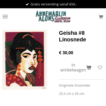
Gratis verzending vanaf €50,-
Ga
direct
naar
de
hoofdinhoud
Geisha #8
Linosnede
€ 30,00
In
winkelwagen
Originele linosnede
25,5 cm x 35 cm